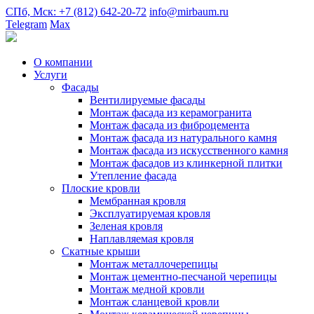
СПб, Мск: +7 (812) 642-20-72
info@mirbaum.ru
Telegram
Max
О компании
Услуги
Фасады
Вентилируемые фасады
Монтаж фасада из керамогранита
Монтаж фасада из фиброцемента
Монтаж фасада из натурального камня
Монтаж фасада из искусственного камня
Монтаж фасадов из клинкерной плитки
Утепление фасада
Плоские кровли
Мембранная кровля
Эксплуатируемая кровля
Зеленая кровля
Наплавляемая кровля
Скатные крыши
Монтаж металлочерепицы
Монтаж цементно-песчаной черепицы
Монтаж медной кровли
Монтаж сланцевой кровли