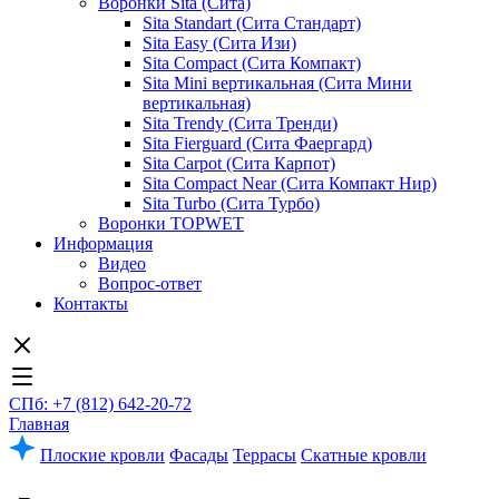
Воронки Sita (Сита)
Sita Standart (Сита Стандарт)
Sita Easy (Сита Изи)
Sita Compact (Сита Компакт)
Sita Mini вертикальная (Сита Мини
вертикальная)
Sita Trendy (Сита Тренди)
Sita Fierguard (Сита Фаергард)
Sita Carpot (Сита Карпот)
Sita Compact Near (Сита Компакт Нир)
Sita Turbo (Сита Турбо)
Воронки TOPWET
Информация
Видео
Вопрос-ответ
Контакты
СПб: +7 (812) 642-20-72
Главная
Плоские кровли
Фасады
Террасы
Скатные кровли