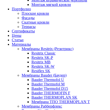
Монтаж керамической черепицы
Монтаж мягкой кровли
Портфолио
Плоские кровли
Фасады
Скатные кровли
Террасы
Сертификаты
Цены
Статьи
Материалы
Мембраны Resitrix (Резитрикс)
Resitrix Classic
Resitrix SK-P
Resitrix MB
Resitrix SK-W
Resiflex SK
Мембраны Bauder (Баудер)
Bauder Thermofol U
Bauder Thermofol M
Bauder Thermofol D15
Bauder THERMOFIN F
Bauder THERMOPLAN SK
Мембрана ТПО THERMOPLAN T
Мембраны Рабберфлекс