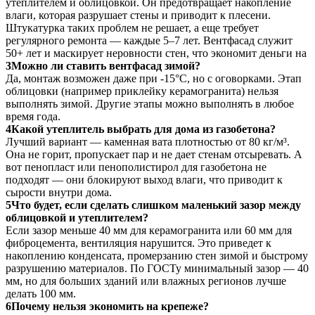
утеплителем и облицовкой. Он предотвращает накопление
влаги, которая разрушает стены и приводит к плесени.
Штукатурка таких проблем не решает, а еще требует
регулярного ремонта — каждые 5–7 лет. Вентфасад служит
50+ лет и маскирует неровности стен, что экономит деньги на
3
Можно ли ставить вентфасад зимой?
Да, монтаж возможен даже при -15°C, но с оговорками. Этап
облицовки (например приклейку керамогранита) нельзя
выполнять зимой. Другие этапы можно выполнять в любое
время года.
4
Какой утеплитель выбрать для дома из газобетона?
Лучший вариант — каменная вата плотностью от 80 кг/м³.
Она не горит, пропускает пар и не дает стенам отсыревать. А
вот пенопласт или пенополистирол для газобетона не
подходят — они блокируют выход влаги, что приводит к
сырости внутри дома.
5
Что будет, если сделать слишком маленький зазор между
облицовкой и утеплителем?
Если зазор меньше 40 мм для керамогранита или 60 мм для
фиброцемента, вентиляция нарушится. Это приведет к
накоплению конденсата, промерзанию стен зимой и быстрому
разрушению материалов. По ГОСТу минимальный зазор — 40
мм, но для больших зданий или влажных регионов лучше
делать 100 мм.
6
Почему нельзя экономить на крепеже?