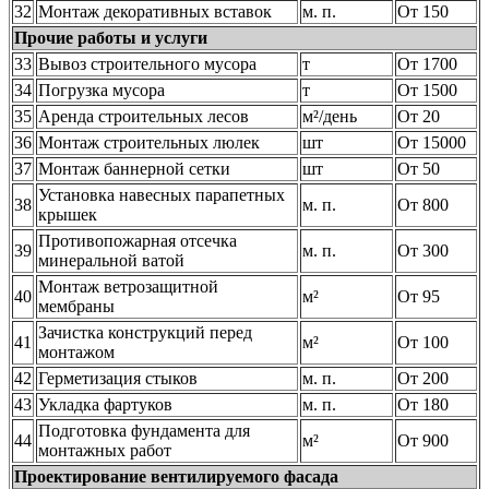
32
Монтаж декоративных вставок
м. п.
От 150
Прочие работы и услуги
33
Вывоз строительного мусора
т
От 1700
34
Погрузка мусора
т
От 1500
35
Аренда строительных лесов
м²/день
От 20
36
Монтаж строительных люлек
шт
От 15000
37
Монтаж баннерной сетки
шт
От 50
Установка навесных парапетных
38
м. п.
От 800
крышек
Противопожарная отсечка
39
м. п.
От 300
минеральной ватой
Монтаж ветрозащитной
40
м²
От 95
мембраны
Зачистка конструкций перед
41
м²
От 100
монтажом
42
Герметизация стыков
м. п.
От 200
43
Укладка фартуков
м. п.
От 180
Подготовка фундамента для
44
м²
От 900
монтажных работ
Проектирование вентилируемого фасада