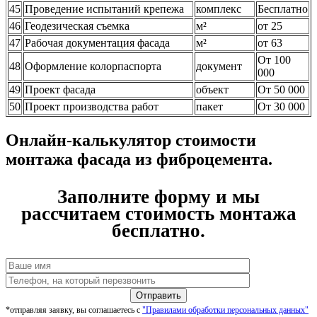
45
Проведение испытаний крепежа
комплекс
Бесплатно
46
Геодезическая съемка
м²
от 25
47
Рабочая документация фасада
м²
от 63
От 100
48
Оформление колорпаспорта
документ
000
49
Проект фасада
объект
От 50 000
50
Проект производства работ
пакет
От 30 000
Онлайн-калькулятор стоимости
монтажа фасада из фиброцемента.
Заполните форму и мы
рассчитаем стоимость монтажа
бесплатно.
*отправляя заявку, вы соглашаетесь с
"Правилами обработки персональных данных"