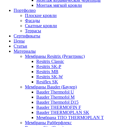
Монтаж керамической черепицы
Монтаж мягкой кровли
Портфолио
Плоские кровли
Фасады
Скатные кровли
Террасы
Сертификаты
Цены
Статьи
Материалы
Мембраны Resitrix (Резитрикс)
Resitrix Classic
Resitrix SK-P
Resitrix MB
Resitrix SK-W
Resiflex SK
Мембраны Bauder (Баудер)
Bauder Thermofol U
Bauder Thermofol M
Bauder Thermofol D15
Bauder THERMOFIN F
Bauder THERMOPLAN SK
Мембрана ТПО THERMOPLAN T
Мембраны Рабберфлекс