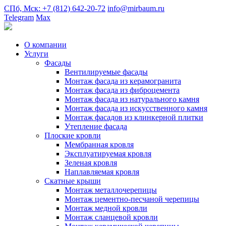
СПб, Мск: +7 (812) 642-20-72
info@mirbaum.ru
Telegram
Max
О компании
Услуги
Фасады
Вентилируемые фасады
Монтаж фасада из керамогранита
Монтаж фасада из фиброцемента
Монтаж фасада из натурального камня
Монтаж фасада из искусственного камня
Монтаж фасадов из клинкерной плитки
Утепление фасада
Плоские кровли
Мембранная кровля
Эксплуатируемая кровля
Зеленая кровля
Наплавляемая кровля
Скатные крыши
Монтаж металлочерепицы
Монтаж цементно-песчаной черепицы
Монтаж медной кровли
Монтаж сланцевой кровли