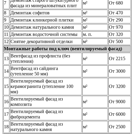
Демонтаж старого штукатурного
7
м²
От 680
фасада из минераловатных плит
8
Демонтаж софитов
м²
От 470
9
Демонтаж клинкерной плитки
м²
От 290
10
Демонтаж натурального камня
м²
От 970
11
Демонтаж водосточной системы
м. п.
От 320
12
Снятие декоративной отделки
м²
От 500
Монтажные работы под ключ (вентилируемый фасад)
Вентфасад из профлиста (без
13
м²
От 2215
утепления)
Вентфасад из сайдинга
14
м²
От 3000
(утепление 50 мм)
Вентилируемый фасад из
15
керамогранита (утепление 100
м²
От 3200
мм)
Вентилируемый фасад из
16
м²
От 9000
композита
Вентилируемый фасад из
17
м²
От 6000
фиброцемента
Вентилируемый фасад из
18
м²
От 2500
натурального камня