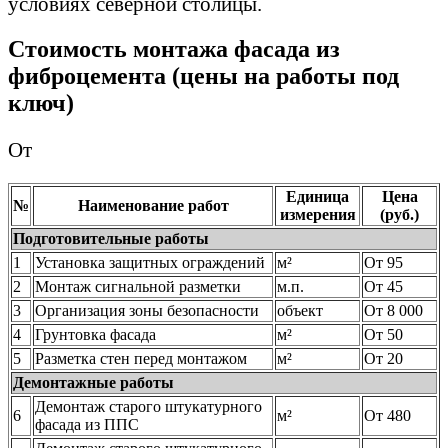
условиях северной столицы.
Cтоимость монтажа фасада из
фиброцемента (цены на работы под
ключ)
От
Единица
Цена
№
Наименование работ
измерения
(руб.)
Подготовительные работы
1
Установка защитных ограждений
м²
От 95
2
Монтаж сигнальной разметки
м.п.
От 45
3
Организация зоны безопасности
объект
От 8 000
4
Грунтовка фасада
м²
От 50
5
Разметка стен перед монтажом
м²
От 20
Демонтажные работы
Демонтаж старого штукатурного
6
м²
От 480
фасада из ППС