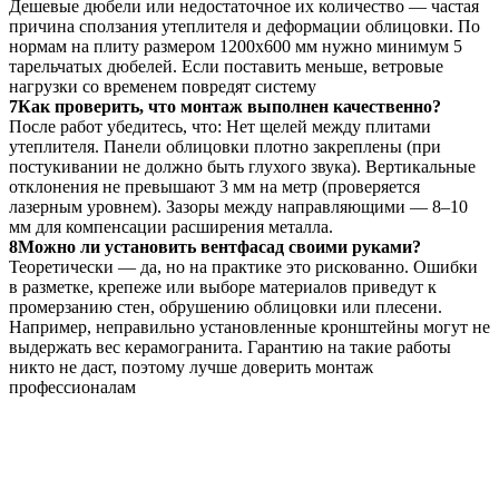
Дешевые дюбели или недостаточное их количество — частая
причина сползания утеплителя и деформации облицовки. По
нормам на плиту размером 1200х600 мм нужно минимум 5
тарельчатых дюбелей. Если поставить меньше, ветровые
нагрузки со временем повредят систему
7
Как проверить, что монтаж выполнен качественно?
После работ убедитесь, что: Нет щелей между плитами
утеплителя. Панели облицовки плотно закреплены (при
постукивании не должно быть глухого звука). Вертикальные
отклонения не превышают 3 мм на метр (проверяется
лазерным уровнем). Зазоры между направляющими — 8–10
мм для компенсации расширения металла.
8
Можно ли установить вентфасад своими руками?
Теоретически — да, но на практике это рискованно. Ошибки
в разметке, крепеже или выборе материалов приведут к
промерзанию стен, обрушению облицовки или плесени.
Например, неправильно установленные кронштейны могут не
выдержать вес керамогранита. Гарантию на такие работы
никто не даст, поэтому лучше доверить монтаж
профессионалам