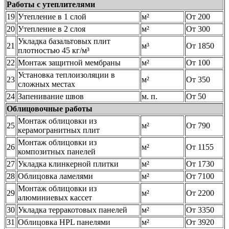
Работы с утеплителями
19
Утепление в 1 слой
м²
От 200
20
Утепление в 2 слоя
м²
От 300
Укладка базальтовых плит
21
м³
От 1850
плотностью 45 кг/м³
22
Монтаж защитной мембраны
м²
От 100
Установка теплоизоляции в
23
м²
От 350
сложных местах
24
Запенивание швов
м. п.
От 50
Облицовочные работы
Монтаж облицовки из
25
м²
От 790
керамогранитных плит
Монтаж облицовки из
26
м²
От 1155
композитных панелей
27
Укладка клинкерной плитки
м²
От 1730
28
Облицовка ламелями
м²
От 7100
Монтаж облицовки из
29
м²
От 2200
алюминиевых кассет
30
Укладка терракотовых панелей
м²
От 3350
31
Облицовка HPL панелями
м²
От 3920