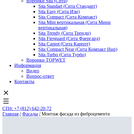
Воронки Sita (Сита)
Sita Standart (Сита Стандарт)
Sita Easy (Сита Изи)
Sita Compact (Сита Компакт)
Sita Mini вертикальная (Сита Мини
вертикальная)
Sita Trendy (Сита Тренди)
Sita Fierguard (Сита Фаергард)
Sita Carpot (Сита Карпот)
Sita Compact Near (Сита Компакт Нир)
Sita Turbo (Сита Турбо)
Воронки TOPWET
Информация
Видео
Вопрос-ответ
Контакты
СПб: +7 (812) 642-20-72
Главная
/
Фасады
/
Монтаж фасада из фиброцемента