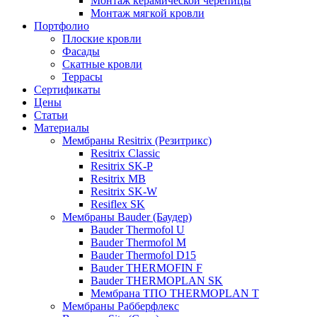
Монтаж керамической черепицы
Монтаж мягкой кровли
Портфолио
Плоские кровли
Фасады
Скатные кровли
Террасы
Сертификаты
Цены
Статьи
Материалы
Мембраны Resitrix (Резитрикс)
Resitrix Classic
Resitrix SK-P
Resitrix MB
Resitrix SK-W
Resiflex SK
Мембраны Bauder (Баудер)
Bauder Thermofol U
Bauder Thermofol M
Bauder Thermofol D15
Bauder THERMOFIN F
Bauder THERMOPLAN SK
Мембрана ТПО THERMOPLAN T
Мембраны Рабберфлекс