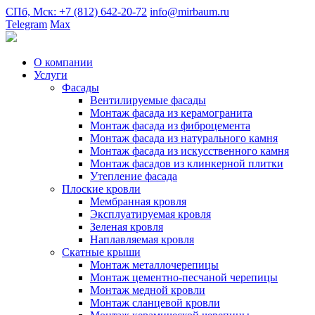
СПб, Мск: +7 (812) 642-20-72
info@mirbaum.ru
Telegram
Max
О компании
Услуги
Фасады
Вентилируемые фасады
Монтаж фасада из керамогранита
Монтаж фасада из фиброцемента
Монтаж фасада из натурального камня
Монтаж фасада из искусственного камня
Монтаж фасадов из клинкерной плитки
Утепление фасада
Плоские кровли
Мембранная кровля
Эксплуатируемая кровля
Зеленая кровля
Наплавляемая кровля
Скатные крыши
Монтаж металлочерепицы
Монтаж цементно-песчаной черепицы
Монтаж медной кровли
Монтаж сланцевой кровли