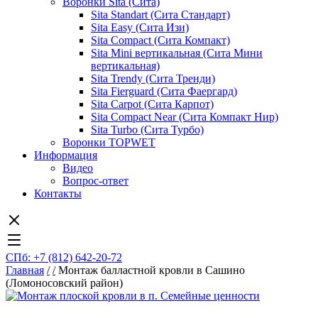
Воронки Sita (Сита)
Sita Standart (Сита Стандарт)
Sita Easy (Сита Изи)
Sita Compact (Сита Компакт)
Sita Mini вертикальная (Сита Мини
вертикальная)
Sita Trendy (Сита Тренди)
Sita Fierguard (Сита Фаергард)
Sita Carpot (Сита Карпот)
Sita Compact Near (Сита Компакт Нир)
Sita Turbo (Сита Турбо)
Воронки TOPWET
Информация
Видео
Вопрос-ответ
Контакты
СПб: +7 (812) 642-20-72
Главная
/
/
Монтаж балластной кровли в Сашино
(Ломоносовский район)