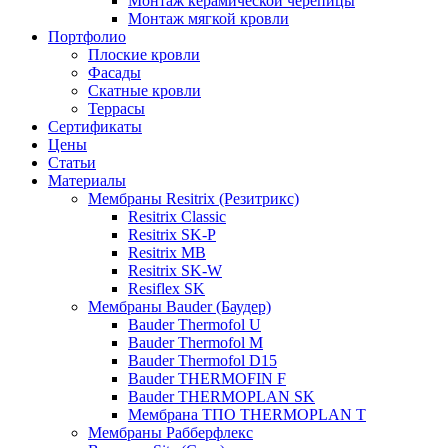
Монтаж керамической черепицы
Монтаж мягкой кровли
Портфолио
Плоские кровли
Фасады
Скатные кровли
Террасы
Сертификаты
Цены
Статьи
Материалы
Мембраны Resitrix (Резитрикс)
Resitrix Classic
Resitrix SK-P
Resitrix MB
Resitrix SK-W
Resiflex SK
Мембраны Bauder (Баудер)
Bauder Thermofol U
Bauder Thermofol M
Bauder Thermofol D15
Bauder THERMOFIN F
Bauder THERMOPLAN SK
Мембрана ТПО THERMOPLAN T
Мембраны Рабберфлекс