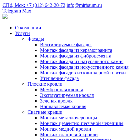
СПб, Мск: +7 (812) 642-20-72
info@mirbaum.ru
Telegram
Max
О компании
Услуги
Фасады
Вентилируемые фасады
Монтаж фасада из керамогранита
Монтаж фасада из фиброцемента
Монтаж фасада из натурального камня
Монтаж фасада из искусственного камня
Монтаж фасадов из клинкерной плитки
Утепление фасада
Плоские кровли
Мембранная кровля
Эксплуатируемая кровля
Зеленая кровля
Наплавляемая кровля
Скатные крыши
Монтаж металлочерепицы
Монтаж цементно-песчаной черепицы
Монтаж медной кровли
Монтаж сланцевой кровли