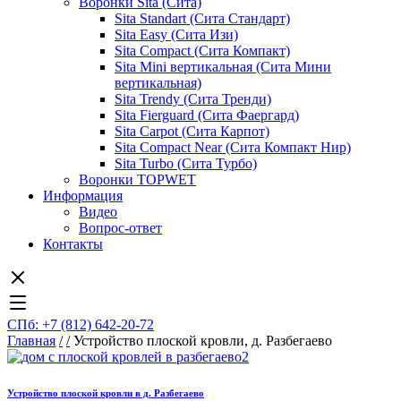
Воронки Sita (Сита)
Sita Standart (Сита Стандарт)
Sita Easy (Сита Изи)
Sita Compact (Сита Компакт)
Sita Mini вертикальная (Сита Мини
вертикальная)
Sita Trendy (Сита Тренди)
Sita Fierguard (Сита Фаергард)
Sita Carpot (Сита Карпот)
Sita Compact Near (Сита Компакт Нир)
Sita Turbo (Сита Турбо)
Воронки TOPWET
Информация
Видео
Вопрос-ответ
Контакты
СПб: +7 (812) 642-20-72
Главная
/
/
Устройство плоской кровли, д. Разбегаево
Устройство плоской кровли в д. Разбегаево