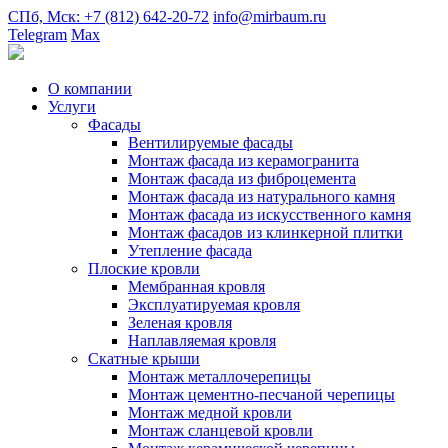
СПб, Мск: +7 (812) 642-20-72
info@mirbaum.ru
Telegram
Max
О компании
Услуги
Фасады
Вентилируемые фасады
Монтаж фасада из керамогранита
Монтаж фасада из фиброцемента
Монтаж фасада из натурального камня
Монтаж фасада из искусственного камня
Монтаж фасадов из клинкерной плитки
Утепление фасада
Плоские кровли
Мембранная кровля
Эксплуатируемая кровля
Зеленая кровля
Наплавляемая кровля
Скатные крыши
Монтаж металлочерепицы
Монтаж цементно-песчаной черепицы
Монтаж медной кровли
Монтаж сланцевой кровли