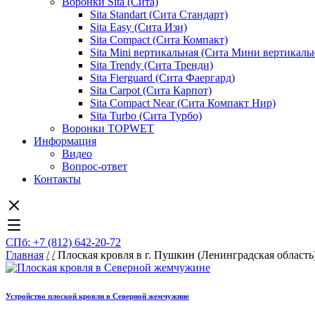
Воронки Sita (Сита)
Sita Standart (Сита Стандарт)
Sita Easy (Сита Изи)
Sita Compact (Сита Компакт)
Sita Mini вертикальная (Сита Мини вертикаль
Sita Trendy (Сита Тренди)
Sita Fierguard (Сита Фаергард)
Sita Carpot (Сита Карпот)
Sita Compact Near (Сита Компакт Нир)
Sita Turbo (Сита Турбо)
Воронки TOPWET
Информация
Видео
Вопрос-ответ
Контакты
СПб: +7 (812) 642-20-72
Главная
/
/
Плоская кровля в г. Пушкин (Ленинградская область
Устройство плоской кровли в Северной жемчужине