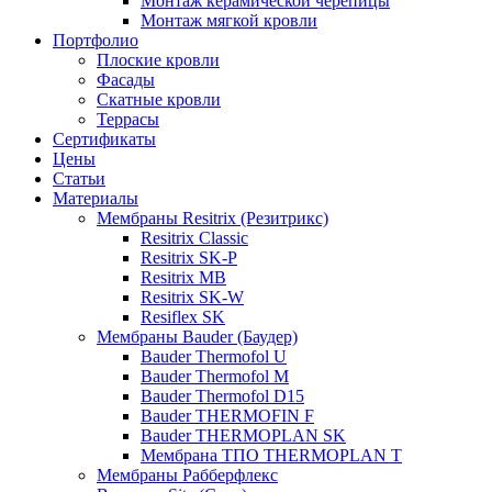
Монтаж керамической черепицы
Монтаж мягкой кровли
Портфолио
Плоские кровли
Фасады
Скатные кровли
Террасы
Сертификаты
Цены
Статьи
Материалы
Мембраны Resitrix (Резитрикс)
Resitrix Classic
Resitrix SK-P
Resitrix MB
Resitrix SK-W
Resiflex SK
Мембраны Bauder (Баудер)
Bauder Thermofol U
Bauder Thermofol M
Bauder Thermofol D15
Bauder THERMOFIN F
Bauder THERMOPLAN SK
Мембрана ТПО THERMOPLAN T
Мембраны Рабберфлекс